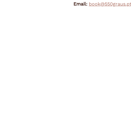
Email:
book@550graus.p