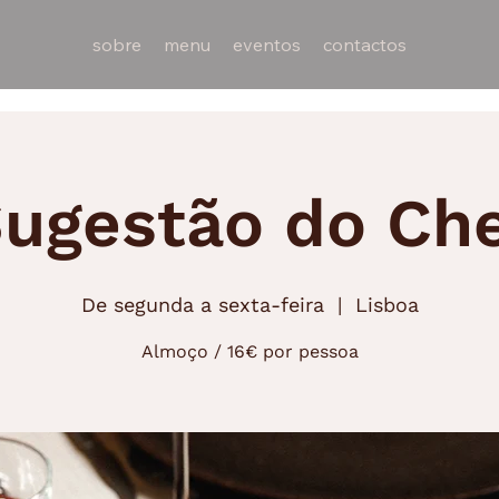
sobre
menu
eventos
contactos
ugestão do Ch
De segunda a sexta-feira
  |  
Lisboa
Almoço / 16€ por pessoa